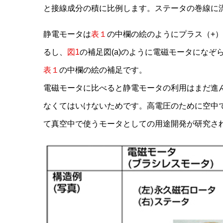
と接線成分
の積に比例します。ステータの巻線に
静電モータは
表１
の中欄の絵のようにプラス（+
るし、
図1
の補足図(a)のように電磁モータにな
表１
の中欄の絵の補足です。
電磁モータに比べると静電モータの利用はまだ進
なくてはいけないためです。高電圧のために空中
て真空中で使うモータとしての用途開発が研究さ