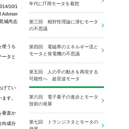
年代にIT用モータを着想
014/10/1
l Adviser
見城尚志
第三回 相対性理論に潜むモータ
の不思議
を使うも
第四回 電磁界のエネルギー流と
モータと発電機の不思議
テータと
第五回 人の手の動きを再現する
可能性へ 超音波モータ
あげてい
第六回 電子素子の進歩とモータ
います。
技術の発展
を垂直か
第七回 トランジスタとモータの
方向成分
発展