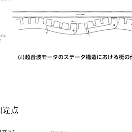
相違点
は空隙を