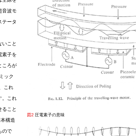
超音波モ
ステータ
ないこと
電素子を
ところが
ラミック
、これ
す。これ
せること
図2
圧電素子の意味
基本構造
もので