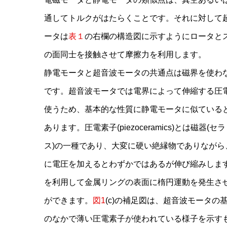
通してトルクがはたらくことです。それに対して
ータは
表１
の右欄の構造図に示すようにロータと
の面同士を接触させて摩擦力を利用します。
静電モータと超音波モータの共通点は磁界を使わ
です。超音波モータでは電界によって伸縮する圧
使うため、基本的な性質に静電モータに似ている
あります。圧電素子(piezoceramics)とは磁器(セ
ス)の一種であり、大変に硬い絶縁物でありながら
に電圧を加えるとわずかではあるが伸び縮みしま
を利用して金属リングの表面に楕円運動を発生さ
ができます。
図1
(c)の補足図は、超音波モータの
のなかで薄い圧電素子が使われている様子を示す