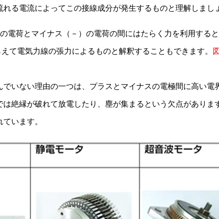
流れる電流によってこの接線成分が発生するものと理解しまし
）の電荷とマイナス（－）の電荷の間にはたらく力を利用する
ぞらえて電気力線の張力によるものと解釈することもできます。
図
んでいない理由の一つは、プラスとマイナスの電極間に高い電
では絶縁が破れて放電したり、塵が集まるという欠点がありま
れています。