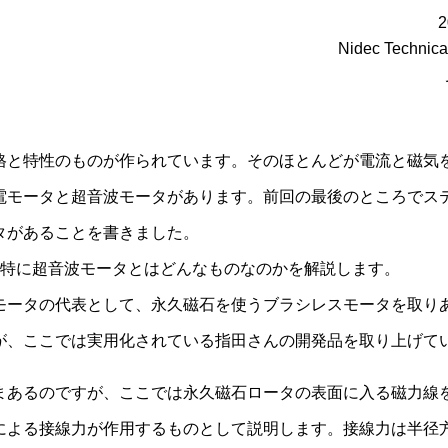
2
Nidec Technica
格と特性のものが作られています。そのほとんどが電流と磁気
電モータと超音波モータがあります。前回の最後のところでス
タがあることを書きました。
、特に超音波モータとはどんなものなのかを解説します。
モータの代表として、永久磁石を使うブラシレスモータを取り
が、ここでは実用化されている指田さんの開発品を取り上げて
まあるのですが、ここでは永久磁石ロータの表面に入る磁力線
による接線力が作用するものとして説明します。接線力は半径