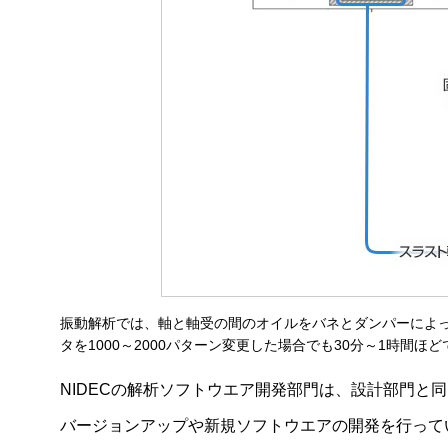
自社で構築したCAE技術
半導体ウエハー搬送ロボット
真空環境での最適な基板搬送を実現する搬送ロボット
FDB（流体動圧軸受）技術
シンクロナスリラクタンスモータのダイレクトオンライン
技術
革新モータの基礎技術
ブラシレスDCモータをキーデバイスとしたソリューショ
ン提案
振動解析では、軸と軸受の間のオイルをバネとダンパーによ
タを1000～2000パターン変更した場合でも30分～1時間ほ
サブミクロンレベルの精密加工技術
NIDECの解析ソフトウエア開発部門は、設計部門と
ラピッドプロトタイピング
バージョンアップや新規ソフトウエアの開発を行って
トラクションドライブの静音化技術