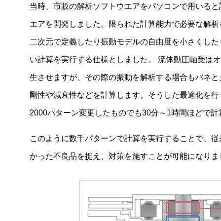
当時、市販の解析ソフトウエアをパソコンで用いると
エアを開発しました。限られた計算能力で必要な解析
二次元で定義したり振動モデルの自由度を小さくした
い計算を実行する仕様としました。 流体動圧軸受は
生させますが、その際の振動を解析する場合もバネと
剛性や減衰性などを計算します。そうした最適化を行う
2000パターン変更したものでも30分～1時間ほどで
NIDECの技術力
このように数千パターンで計算を実行することで、従
サーマルソリューション
かった不良品を捉え、対策を施すことが可能になりま
ブラシレスモータ
ファンモータの種類と特徴
高精度なモータ制御を実現する位置検出技術 Zignear ®