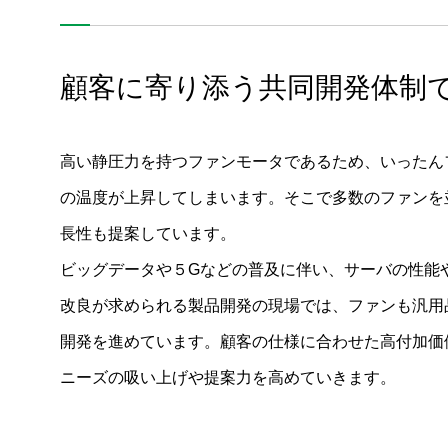
バッテリーエネルギー貯蔵システム（BESS）
成形技術を活かし車載カメラのレンズをガラス並みのプラ
顧客に寄り添う共同開発体制
スチックに
カメラ&レーダーによる運転支援
高い静圧力を持つファンモータであるため、いったん
シーリングファンの開発と展望
の温度が上昇してしまいます。そこで多数のファンを
電動バイク用モータ
長性も提案しています。
掃除機用ブラシレスDCモータ、ブロア、ギアユニット
ビッグデータや５Gなどの普及に伴い、サーバの性能
掃除ロボット用モータ
改良が求められる製品開発の現場では、ファンも汎用品
「持ち運べるクルマ」WALKCARの駆動モータ
開発を進めています。顧客の仕様に合わせた高付加価値
ニーズの吸い上げや提案力を高めていきます。
DCT用モータ
海底ケーブル埋設機向け深海作業用ACモータ