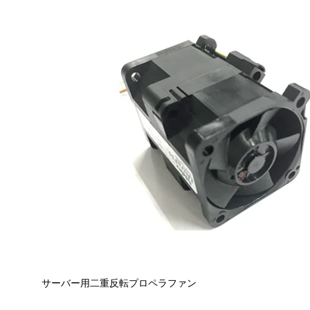
ヘアドライヤー用AC/DC電源回路＋ブラシレスDCモータ
ユニット
シースルー・エレベータシステム
電動オイルポンプ
電動パワーステアリング用 モータ・ECUのパワーパック
化
F5Bについて
扇風機用ブラシレスDCモータ＋ファンユニット
超大型噴水ポンプ用ACモータ
HDD用モータの薄型化
ヘリウム封入HDD
サーバー用二重反転プロペラファン
船舶向けLNGエンジン 発電システム