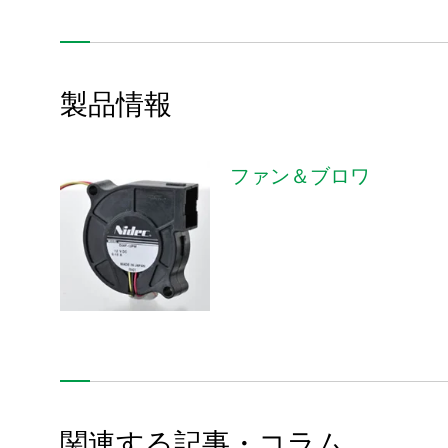
次世代モータ制御技術の開発
オーブン用ブラシレスDCモータ
製品情報
薄型PC向けUFFの小型化
パワステモータ第１～第３世代
ファン＆ブロワ
レジンパックモータ
スマート・マイクロ・グリッドソリューション
製鉄所向けシステムエンジニアリング
パワーステアリング用の小型高精度モータ
触覚デバイス開発
リアルな触覚を感じさせる極小振動モータ
関連する記事・コラム