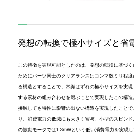
増大する熱負荷に対応する水冷システム
高静音・低消費電力を実現する空気清浄機用モータ
自動搬送ロボット駆動モジュール
発想の転換で極小サイズと省
コードレスクリーナー用小型軽量ブラシレスDCモータ
バッテリーエネルギー貯蔵システム（BESS）
この特徴を実現可能としたのは、発想の転換に基づく
成形技術を活かし車載カメラのレンズをガラス並みのプラ
ためにパーツ同士のクリアランスはコンマ数ミリ程度
スチックに
る構造とすることで、常識はずれの極小サイズを実現
カメラ&レーダーによる運転支援
する素材の組み合わせを選ぶことで実現したこの構造
シーリングファンの開発と展望
接触しても特性に影響の出ない構造を実現したことで
電動バイク用モータ
り、消費電力の低減にも大きく寄与。小型のスピンド
の振動モータでは1.3mWという低い消費電力を実現
掃除機用ブラシレスDCモータ、ブロア、ギアユニット