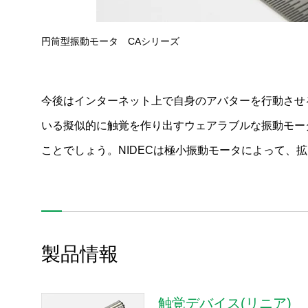
超大型噴水ポンプ用ACモータ
円筒型振動モータ CAシリーズ
HDD用モータの薄型化
ヘリウム封入HDD
今後はインターネット上で自身のアバターを行動させ
船舶向けLNGエンジン 発電システム
いる擬似的に触覚を作り出すウェアラブルな振動モー
次世代モータ制御技術の開発
ことでしょう。NIDECは極小振動モータによって、
オーブン用ブラシレスDCモータ
薄型PC向けUFFの小型化
パワステモータ第１～第３世代
製品情報
レジンパックモータ
スマート・マイクロ・グリッドソリューション
触覚デバイス(リニア)