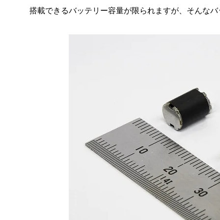
搭載できるバッテリー容量が限られますが、そんなバ
掃除ロボット用モータ
「持ち運べるクルマ」WALKCARの駆動モータ
DCT用モータ
海底ケーブル埋設機向け深海作業用ACモータ
ヘアドライヤー用AC/DC電源回路＋ブラシレスDCモータ
ユニット
シースルー・エレベータシステム
電動オイルポンプ
電動パワーステアリング用 モータ・ECUのパワーパック
化
F5Bについて
扇風機用ブラシレスDCモータ＋ファンユニット